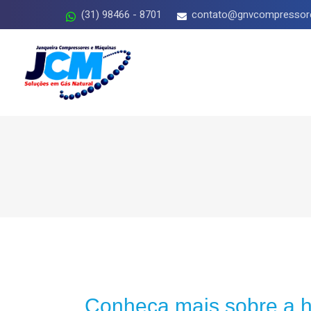
(31) 98466 - 8701
contato@gnvcompressor
Conheça mais sobre a hi